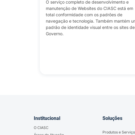
tual privado
O serviço completo de desenvolvimento e
azenar e
manutenção de Websites do CIASC está em
total conformidade com os padrões de
nciar
navegação e tecnologia. Também mantém u
idade de
padrão de identidade visual entre os sites de
xível, escalável
Governo.
rece segurança
oteger seus
Institucional
Soluções
O CIASC
Produtos e Serviço
Áreas de Atuação