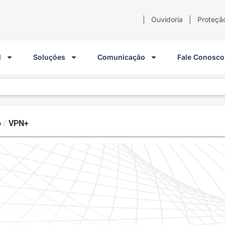
|
Ouvidoria
|
Proteçã
l
Soluções
Comunicação
Fale Conosco
o
/
VPN+