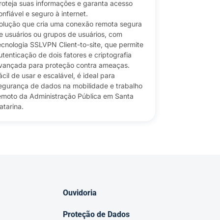
roteja suas informações e garanta acesso
Opte por uma
onfiável e seguro à internet.
confiável, que
olução que cria uma conexão remota segura
das informaçõ
e usuários ou grupos de usuários, com
Camada de se
ecnologia SSLVPN Client-to-site, que permite
proteger as r
utenticação de dois fatores e criptografia
ameaças ciber
vançada para proteção contra ameaças.
usar, pode se
ácil de usar e escalável, é ideal para
as necessidad
egurança de dados na mobilidade e trabalho
escalável e e
emoto da Administração Pública em Santa
sofisticados, 
atarina.
dados.
Ouvidoria
Proteção de Dados