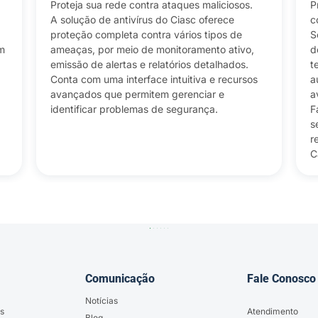
Proteja sua rede contra ataques maliciosos.
P
A solução de antivírus do Ciasc oferece
c
proteção completa contra vários tipos de
S
m
ameaças, por meio de monitoramento ativo,
d
emissão de alertas e relatórios detalhados.
t
Conta com uma interface intuitiva e recursos
a
avançados que permitem gerenciar e
a
identificar problemas de segurança.
F
s
r
C
Comunicação
Fale Conosco
Notícias
s
Atendimento
Blog