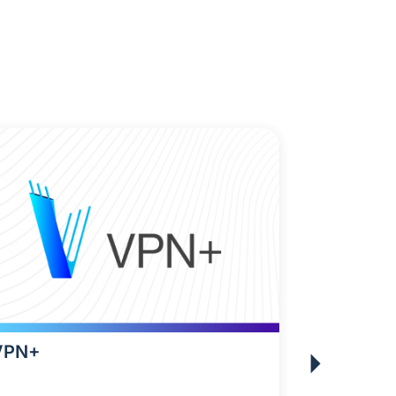
VPN+
Firewall