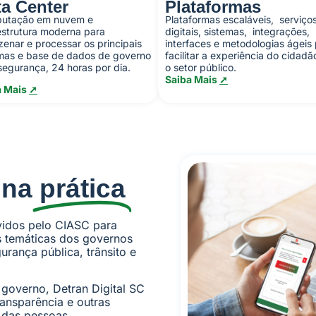
ta Center
Plataformas
utação em nuvem e
Plataformas escaláveis, serviço
estrutura moderna para
digitais, sistemas, integrações,
enar e processar os principais
interfaces e metodologias ágeis
mas e base de dados de governo
facilitar a experiência do cidad
egurança, 24 horas por dia.
o setor público.
Saiba Mais
➚
a Mais
➚
 na
prática
vidos pelo CIASC para
s temáticas dos governos
rança pública, trânsito e
 governo, Detran Digital SC
Transparência e outras
 das pessoas.