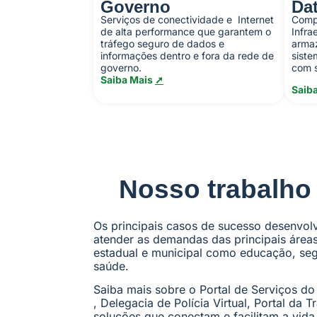
Governo
Da
Serviços de conectividade e Internet
Comp
de alta performance que garantem o
Infra
tráfego seguro de dados e
armaz
informações dentro e fora
da rede de
siste
governo.
com s
Saiba Mais
➚
Saib
Nosso trabalho
Os principais casos de sucesso desenvol
atender as demandas das principais área
estadual e municipal como educação, segu
saúde.
Saiba mais sobre o Portal de Serviços do
, Delegacia de Polícia Virtual, Portal da 
soluções que conectam e facilitam a vida