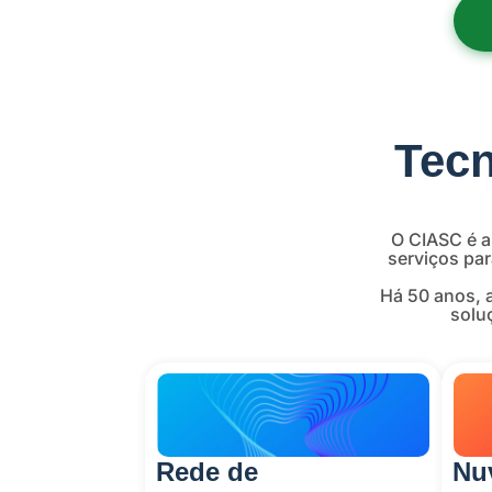
Tecn
O CIASC é a
serviços par
Há 50 anos, 
solu
Rede de
Nu