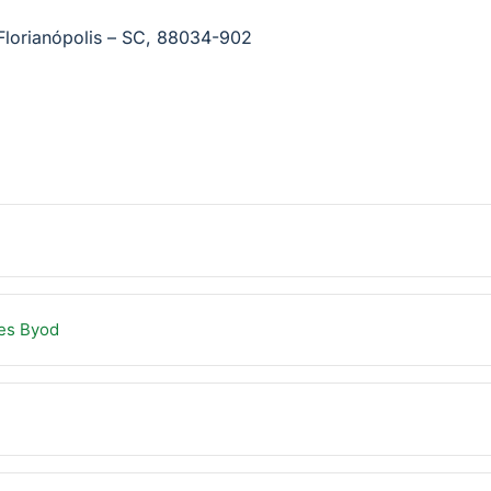
 Florianópolis – SC, 88034-902
res Byod