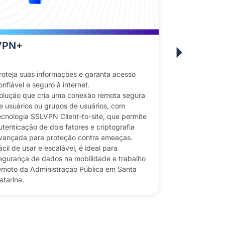
VPN+
Firewall
roteja suas informações e garanta acesso
Opte por uma
onfiável e seguro à internet.
confiável, que
olução que cria uma conexão remota segura
das informaçõ
e usuários ou grupos de usuários, com
Camada de se
ecnologia SSLVPN Client-to-site, que permite
proteger as r
utenticação de dois fatores e criptografia
ameaças ciber
vançada para proteção contra ameaças.
usar, pode se
ácil de usar e escalável, é ideal para
as necessidad
egurança de dados na mobilidade e trabalho
escalável e e
emoto da Administração Pública em Santa
sofisticados, 
atarina.
dados.