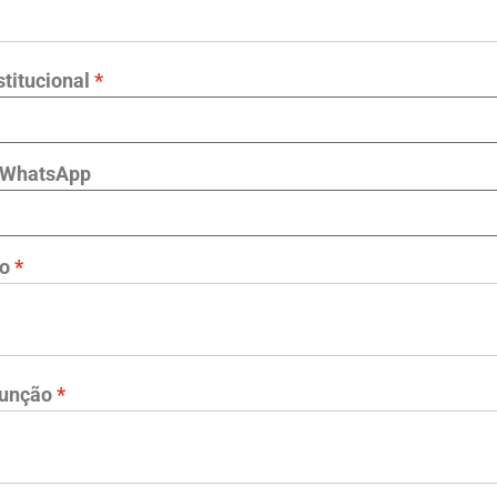
stitucional
 WhatsApp
ão
Função