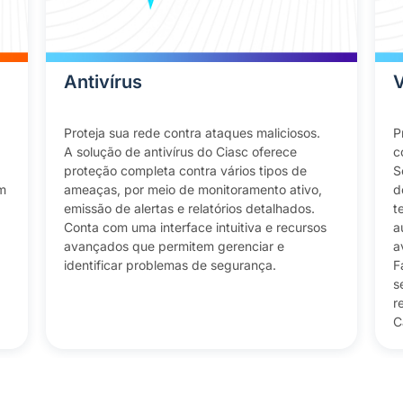
Antivírus
Proteja sua rede contra ataques maliciosos.
P
A solução de antivírus do Ciasc oferece
c
proteção completa contra vários tipos de
S
m
ameaças, por meio de monitoramento ativo,
d
emissão de alertas e relatórios detalhados.
t
Conta com uma interface intuitiva e recursos
a
avançados que permitem gerenciar e
a
identificar problemas de segurança.
F
s
r
C