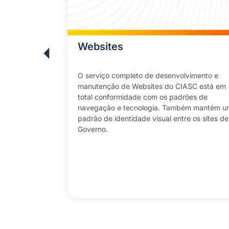
 Privado
Websites
tual privado
O serviço completo de desenvolvimento e
azenar e
manutenção de Websites do CIASC está em
total conformidade com os padrões de
nciar
navegação e tecnologia. Também mantém u
idade de
padrão de identidade visual entre os sites de
xível, escalável
Governo.
rece segurança
oteger seus