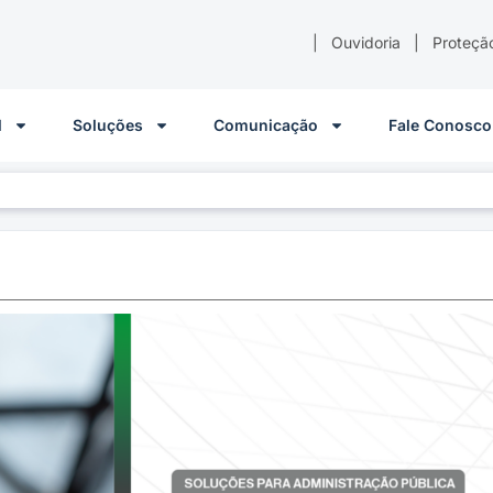
|
Ouvidoria
|
Proteçã
l
Soluções
Comunicação
Fale Conosco