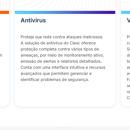
Antivírus
Proteja sua rede contra ataques maliciosos.
P
A solução de antivírus do Ciasc oferece
c
proteção completa contra vários tipos de
S
m
ameaças, por meio de monitoramento ativo,
d
emissão de alertas e relatórios detalhados.
t
Conta com uma interface intuitiva e recursos
a
avançados que permitem gerenciar e
a
identificar problemas de segurança.
F
s
r
C