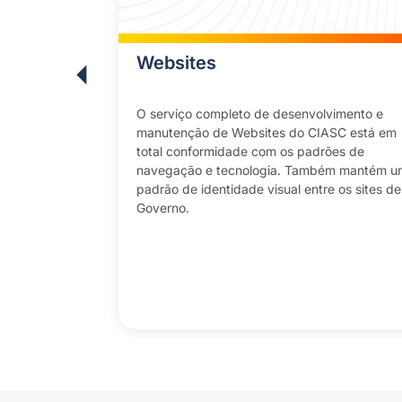
 Privado
Websites
tual privado
O serviço completo de desenvolvimento e
azenar e
manutenção de Websites do CIASC está em
total conformidade com os padrões de
nciar
navegação e tecnologia. Também mantém u
idade de
padrão de identidade visual entre os sites de
xível, escalável
Governo.
rece segurança
oteger seus