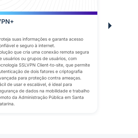
VPN+
Firewall
roteja suas informações e garanta acesso
Opte por uma
onfiável e seguro à internet.
confiável, que
olução que cria uma conexão remota segura
das informaçõ
e usuários ou grupos de usuários, com
Camada de se
ecnologia SSLVPN Client-to-site, que permite
proteger as r
utenticação de dois fatores e criptografia
ameaças ciber
vançada para proteção contra ameaças.
usar, pode se
ácil de usar e escalável, é ideal para
as necessidad
egurança de dados na mobilidade e trabalho
escalável e e
emoto da Administração Pública em Santa
sofisticados, 
atarina.
dados.