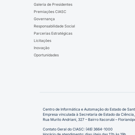
Galeria de Presidentes
Premiações CIASC
Governança
Responsabilidade Social
Parcerias Estratégicas
Licitações
Inovação
Oportunidades
Centro de Informática e Automação do Estado de Sant
Empresa vinculada à Secretaria de Estado da Ciência,
Rua Murilo Andriani, 327 – Bairro Itacorubi – Florian
Contato Geral do CIASC: (48) 3664-1000
Horário de atendimento: dias úteis das 12h às 19h