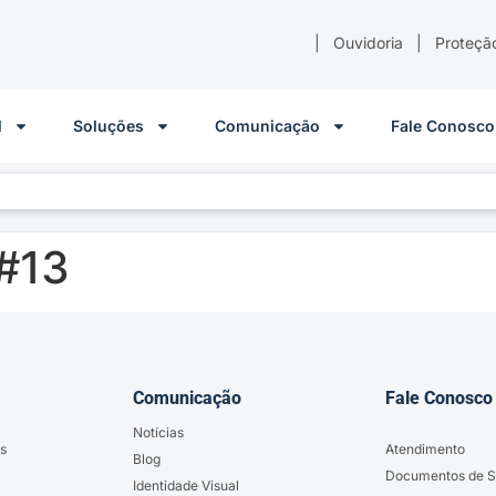
|
Ouvidoria
|
Proteçã
l
Soluções
Comunicação
Fale Conosco
 #13
Comunicação
Fale Conosco
Notícias
s
Atendimento
Blog
Documentos de S
Identidade Visual