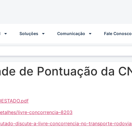
l
Soluções
Comunicação
Fale Conosco
ade de Pontuação da CN
LOESTADO.pdf
etalhes/livre-concorrencia–8203
utado-discute-a-livre-concorrencia-no-transporte-rodoviar