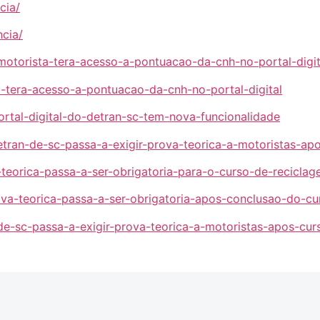
cia/
ncia/
motorista-tera-acesso-a-pontuacao-da-cnh-no-portal-digit
ta-tera-acesso-a-pontuacao-da-cnh-no-portal-digital
ortal-digital-do-detran-sc-tem-nova-funcionalidade
etran-de-sc-passa-a-exigir-prova-teorica-a-motoristas-a
-teorica-passa-a-ser-obrigatoria-para-o-curso-de-recicla
rova-teorica-passa-a-ser-obrigatoria-apos-conclusao-do-c
-de-sc-passa-a-exigir-prova-teorica-a-motoristas-apos-cu