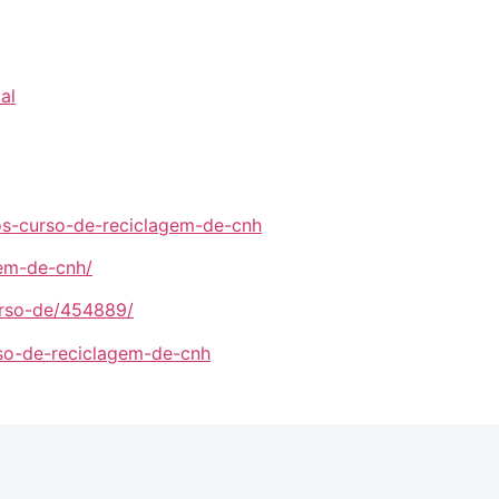
al
pos-curso-de-reciclagem-de-cnh
gem-de-cnh/
urso-de/454889/
rso-de-reciclagem-de-cnh