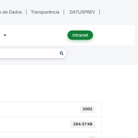
o de Dados
|
Transparência
|
DATUSPREV
|
Intranet
2002
264.57 KB