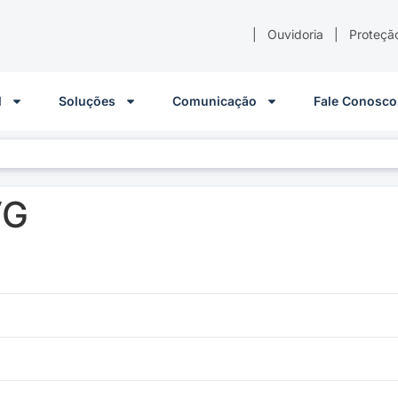
|
Ouvidoria
|
Proteçã
l
Soluções
Comunicação
Fale Conosco
VG