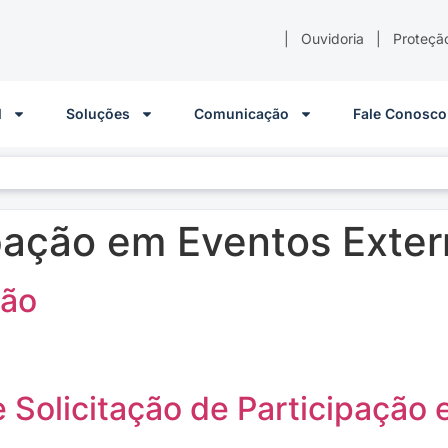
|
Ouvidoria
|
Proteçã
l
Soluções
Comunicação
Fale Conosco
pação em Eventos Exte
ção
 Solicitação de Participação