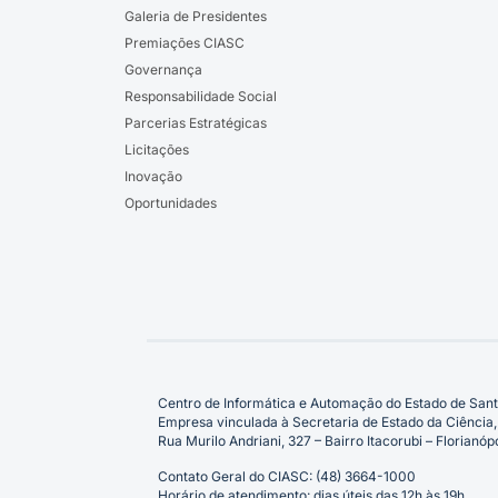
Galeria de Presidentes
Premiações CIASC
Governança
Responsabilidade Social
Parcerias Estratégicas
Licitações
Inovação
Oportunidades
Centro de Informática e Automação do Estado de Sant
Empresa vinculada à Secretaria de Estado da Ciência,
Rua Murilo Andriani, 327 – Bairro Itacorubi – Florian
Contato Geral do CIASC: (48) 3664-1000
Horário de atendimento: dias úteis das 12h às 19h